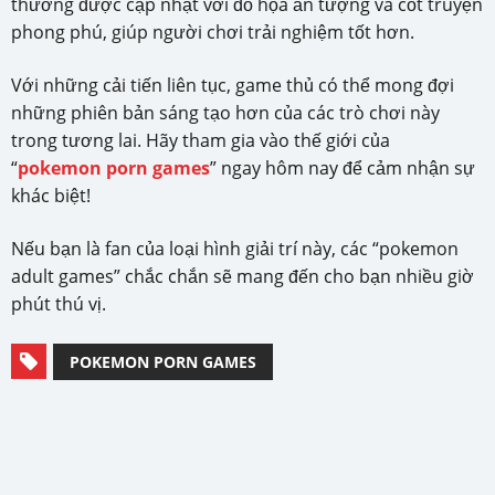
thường được cập nhật với đồ họa ấn tượng và cốt truyện
phong phú, giúp người chơi trải nghiệm tốt hơn.
Với những cải tiến liên tục, game thủ có thể mong đợi
những phiên bản sáng tạo hơn của các trò chơi này
trong tương lai. Hãy tham gia vào thế giới của
“
pokemon porn games
” ngay hôm nay để cảm nhận sự
khác biệt!
Nếu bạn là fan của loại hình giải trí này, các “pokemon
adult games” chắc chắn sẽ mang đến cho bạn nhiều giờ
phút thú vị.
POKEMON PORN GAMES