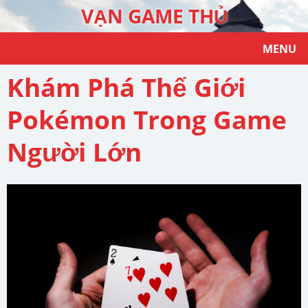
VẠN GAME THỦ
MENU
Khám Phá Thế Giới
Pokémon Trong Game
Người Lớn