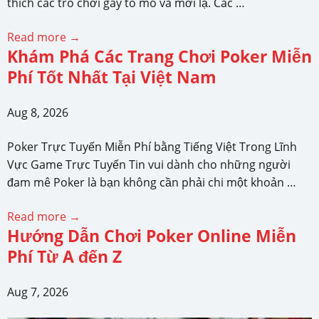
thích các trò chơi gây tò mò và mới lạ. Các …
Read more →
Khám Phá Các Trang Chơi Poker Miễn
Phí Tốt Nhất Tại Việt Nam
Aug 8, 2026
Poker Trực Tuyến Miễn Phí bằng Tiếng Việt Trong Lĩnh
Vực Game Trực Tuyến Tin vui dành cho những người
đam mê Poker là bạn không cần phải chi một khoản …
Read more →
Hướng Dẫn Chơi Poker Online Miễn
Phí Từ A đến Z
Aug 7, 2026