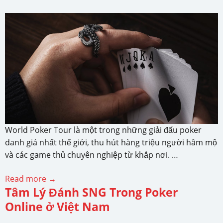
World Poker Tour là một trong những giải đấu poker
danh giá nhất thế giới, thu hút hàng triệu người hâm mộ
và các game thủ chuyên nghiệp từ khắp nơi. …
Read more →
Tâm Lý Đánh SNG Trong Poker
Online ở Việt Nam