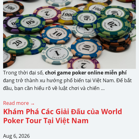
Trong thời đại số,
chơi game poker online miễn phí
đang trở thành xu hướng phổ biến tại Việt Nam. Để bắt
đầu, bạn cần hiểu rõ về luật chơi và chiến …
Read more →
Khám Phá Các Giải Đấu của World
Poker Tour Tại Việt Nam
Aug 6, 2026