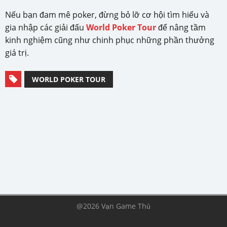
Nếu bạn đam mê poker, đừng bỏ lỡ cơ hội tìm hiểu và
gia nhập các giải đấu
World Poker Tour
để nâng tầm
kinh nghiệm cũng như chinh phục những phần thưởng
giá trị.
WORLD POKER TOUR
@2026 Vạn Game Thủ