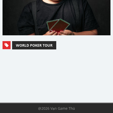
WORLD POKER TOUR
@2026 Vạn Game Thủ