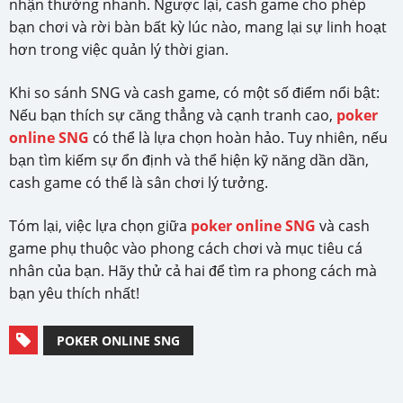
nhận thưởng nhanh. Ngược lại, cash game cho phép
bạn chơi và rời bàn bất kỳ lúc nào, mang lại sự linh hoạt
hơn trong việc quản lý thời gian.
Khi so sánh SNG và cash game, có một số điểm nổi bật:
Nếu bạn thích sự căng thẳng và cạnh tranh cao,
poker
online SNG
có thể là lựa chọn hoàn hảo. Tuy nhiên, nếu
bạn tìm kiếm sự ổn định và thể hiện kỹ năng dần dần,
cash game có thể là sân chơi lý tưởng.
Tóm lại, việc lựa chọn giữa
poker online SNG
và cash
game phụ thuộc vào phong cách chơi và mục tiêu cá
nhân của bạn. Hãy thử cả hai để tìm ra phong cách mà
bạn yêu thích nhất!
POKER ONLINE SNG