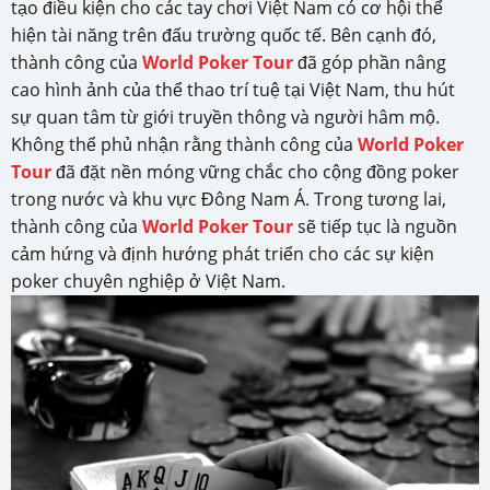
tạo điều kiện cho các tay chơi Việt Nam có cơ hội thể
hiện tài năng trên đấu trường quốc tế. Bên cạnh đó,
thành công của
World Poker Tour
đã góp phần nâng
cao hình ảnh của thể thao trí tuệ tại Việt Nam, thu hút
sự quan tâm từ giới truyền thông và người hâm mộ.
Không thể phủ nhận rằng thành công của
World Poker
Tour
đã đặt nền móng vững chắc cho cộng đồng poker
trong nước và khu vực Đông Nam Á. Trong tương lai,
thành công của
World Poker Tour
sẽ tiếp tục là nguồn
cảm hứng và định hướng phát triển cho các sự kiện
poker chuyên nghiệp ở Việt Nam.